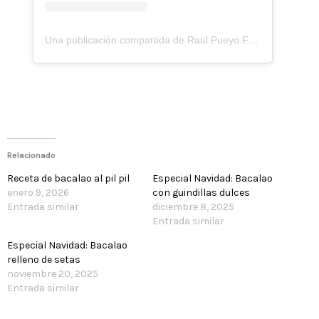
Una publicación compartida de Raul Pueyo Ferrer (@raulpueyo_recipes)
Relacionado
Receta de bacalao al pil pil
Especial Navidad: Bacalao
enero 9, 2026
con guindillas dulces
Entrada similar
diciembre 8, 2025
Entrada similar
Especial Navidad: Bacalao
relleno de setas
noviembre 20, 2025
Entrada similar