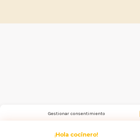
Gestionar consentimiento
Para ofrecer las mejores experiencias, utilizamos tecnologías como las coo
para almacenar y/o acceder a la información del dispositivo. El consentimie
¡
Hola cocinero!
de estas tecnologías nos permitirá procesar datos como el comportamiento