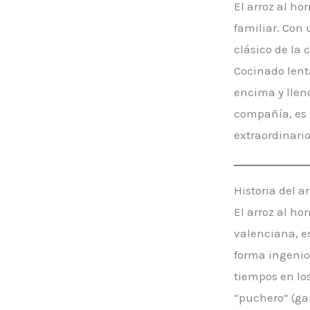
El arroz al h
familiar. Con 
clásico de la 
Cocinado lenta
encima y lleno
compañía, es 
extraordinario
Historia del a
El arroz al h
valenciana, e
forma ingenio
tiempos en lo
“puchero” (gar