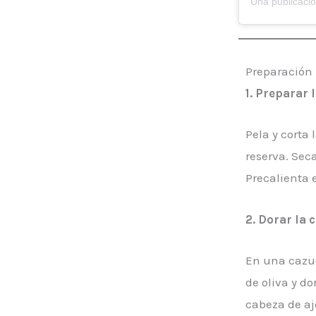
Preparación
1.
Preparar l
Pela y corta 
reserva. Sec
Precalienta e
2. Dorar la c
En una cazue
de oliva y do
cabeza de ajo