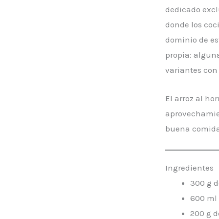
dedicado exclu
donde los coc
dominio de es
propia: alguna
variantes con
El arroz al h
aprovechamien
buena comida 
Ingredientes
300 g d
600 ml 
200 g d