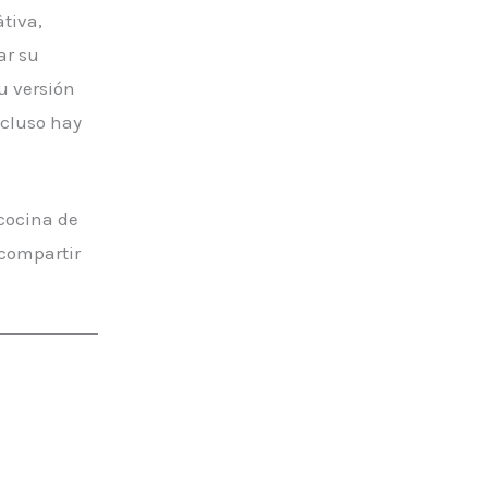
àtiva,
ar su
u versión
ncluso hay
 cocina de
 compartir