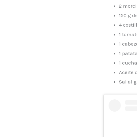
2 morci
150 g d
4 costi
1 toma
1 cabez
1 pata
1 cucha
Aceite 
Sal al 