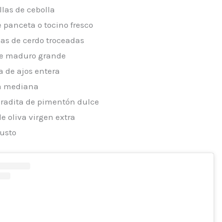
llas de cebolla
e panceta o tocino fresco
llas de cerdo troceadas
te maduro grande
a de ajos entera
ta mediana
radita de pimentón dulce
de oliva virgen extra
gusto