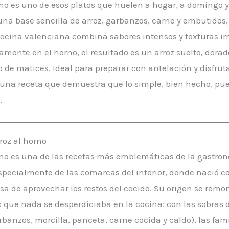
orno es uno de esos platos que huelen a hogar, a domingo 
una base sencilla de arroz, garbanzos, carne y embutidos,
cocina valenciana combina sabores intensos y texturas irre
mente en el horno, el resultado es un arroz suelto, dorad
 de matices. Ideal para preparar con antelación y disfrut
una receta que demuestra que lo simple, bien hecho, pue
.
rroz al horno
orno es una de las recetas más emblemáticas de la gastro
specialmente de las comarcas del interior, donde nació 
sa de aprovechar los restos del cocido. Su origen se remo
s que nada se desperdiciaba en la cocina: con las sobras 
banzos, morcilla, panceta, carne cocida y caldo), las fami