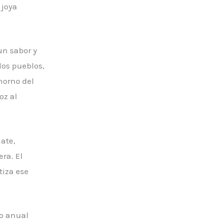
 joya
un sabor y
los pueblos,
horno del
oz al
ate,
era. El
tiza ese
so anual