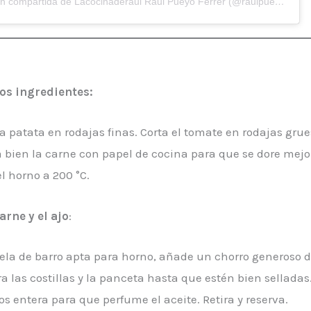
Una publicación compartida de Lacocinaderaul Raul Pueyo Ferrer (@raulpueyo_recipes)
os ingredientes:
la patata en rodajas finas. Corta el tomate en rodajas grue
a bien la carne con papel de cocina para que se dore mejo
l horno a 200 °C.
arne y el ajo
:
la de barro apta para horno, añade un chorro generoso d
ra las costillas y la panceta hasta que estén bien selladas
s entera para que perfume el aceite. Retira y reserva.