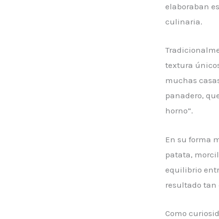
elaboraban est
culinaria.
Tradicionalme
textura únicos
muchas casas 
panadero, que 
horno”.
En su forma má
patata, morcil
equilibrio ent
resultado tan 
Como curiosid