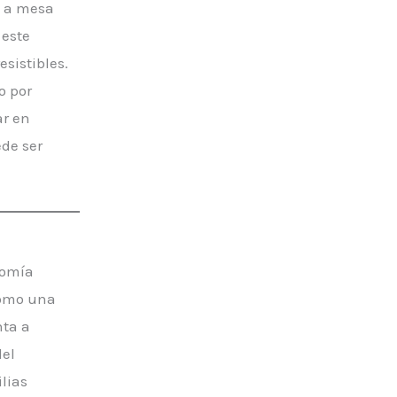
y a mesa
 este
sistibles.
o por
ar en
de ser
nomía
como una
nta a
del
lias