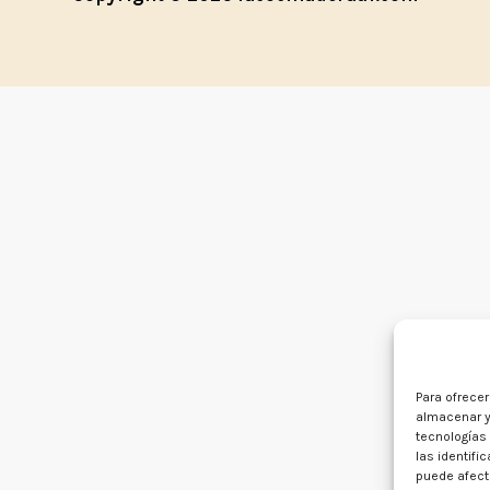
Para ofrece
almacenar y
tecnologías
las identifi
puede afecta