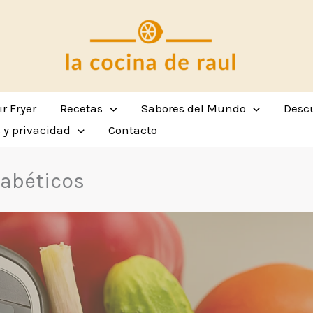
ir Fryer
Recetas
Sabores del Mundo
Descu
s y privacidad
Contacto
abéticos