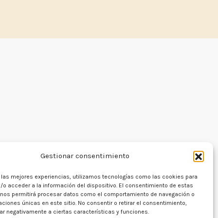
¡
Hola cocinero!
Encantados de conocerte.
Gestionar consentimiento
Regístrate para recibir todas mis
recetas cada mes.
r las mejores experiencias, utilizamos tecnologías como las cookies para
/o acceder a la información del dispositivo. El consentimiento de estas
 nos permitirá procesar datos como el comportamiento de navegación o
caciones únicas en este sitio. No consentir o retirar el consentimiento,
r negativamente a ciertas características y funciones.