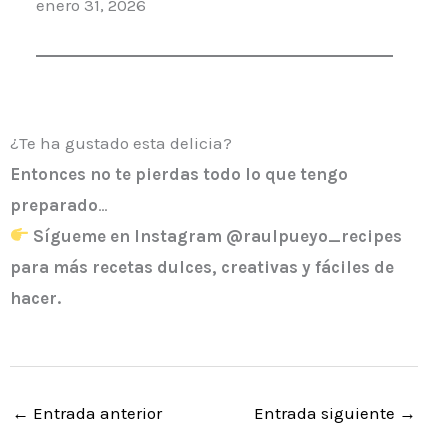
Fecha
enero 31, 2026
¿Te ha gustado esta delicia?
Entonces
no te pierdas todo lo que tengo
preparado
…
Sígueme en Instagram @raulpueyo_recipes
para más recetas dulces, creativas y fáciles de
hacer.
←
Entrada anterior
Entrada siguiente
→