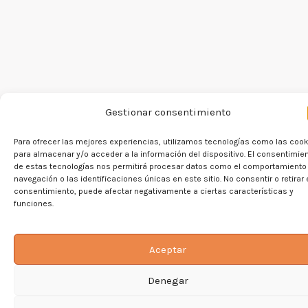
Gestionar consentimiento
¡
Hola cocinero!
Para ofrecer las mejores experiencias, utilizamos tecnologías como las coo
Encantados de conocerte.
para almacenar y/o acceder a la información del dispositivo. El consentimie
de estas tecnologías nos permitirá procesar datos como el comportamiento
Regístrate para recibir todas mis recetas ca
navegación o las identificaciones únicas en este sitio. No consentir o retirar 
consentimiento, puede afectar negativamente a ciertas características y
mes.
funciones.
Aceptar
Denegar