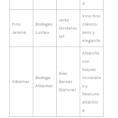
d
Vino fino
Jerez
Fino
Bodegas
clásico,
(Andaluc
Jarana
Lustau
seco y
ía)
elegante
Albariño
con
toques
Rías
Bodega
minerale
Albamar
Baixas
Albamar
s y
(Galicia)
frescura
atlántic
a