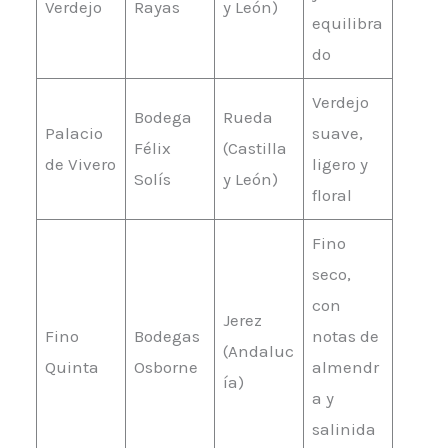
Verdejo
Rayas
y León)
equilibra
do
Verdejo
Bodega
Rueda
Palacio
suave,
Félix
(Castilla
de Vivero
ligero y
Solís
y León)
floral
Fino
seco,
con
Jerez
Fino
Bodegas
notas de
(Andaluc
Quinta
Osborne
almendr
ía)
a y
salinida