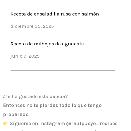
Receta de ensaladilla rusa con salmón
Fecha
diciembre 30, 2025
Receta de milhojas de aguacate
Fecha
junio 9, 2025
¿Te ha gustado esta delicia?
Entonces
no te pierdas todo lo que tengo
preparado
…
Sígueme en Instagram @raulpueyo_recipes