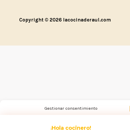
Copyright © 2026 lacocinaderaul.com
Gestionar consentimiento
Para ofrecer las mejores experiencias, utilizamos tecnologías como las coo
para almacenar y/o acceder a la información del dispositivo. El consentimie
¡
Hola cocinero!