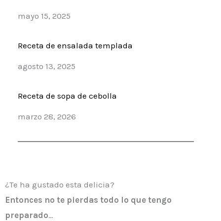
Fecha
mayo 15, 2025
Receta de ensalada templada
Fecha
agosto 13, 2025
Receta de sopa de cebolla
Fecha
marzo 28, 2026
¿Te ha gustado esta delicia?
Entonces
no te pierdas todo lo que tengo
preparado
…