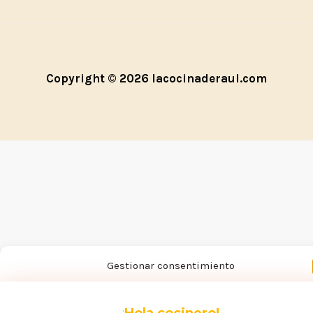
Copyright © 2026 lacocinaderaul.com
Gestionar consentimiento
Para ofrecer las mejores experiencias, utilizamos tecnologías como las coo
para almacenar y/o acceder a la información del dispositivo. El consentimie
¡
Hola cocinero!