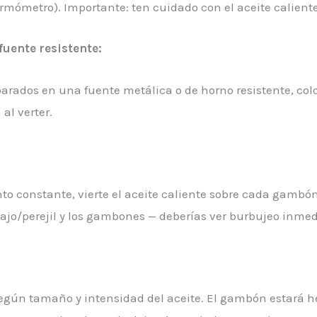
termómetro). Importante: ten cuidado con el aceite caliente
uente resistente:
arados en una fuente metálica o de horno resistente, co
al verter.
o constante, vierte el aceite caliente sobre cada gambón
l ajo/perejil y los gambones — deberías ver burbujeo inmed
egún tamaño y intensidad del aceite. El gambón estará 