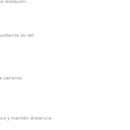
se resequen.
bsorbente 30–60
 caliente.
pico y mantén distancia.