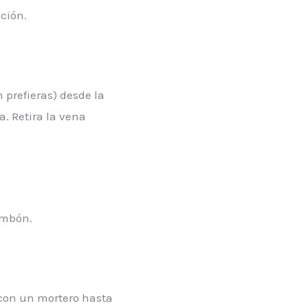
ción.
n prefieras) desde la
. Retira la vena
ambón.
 con un mortero hasta