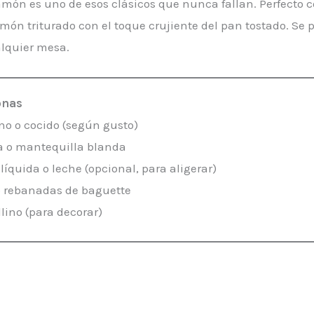
món es uno de esos clásicos que nunca fallan. Perfecto c
món triturado con el toque crujiente del pan tostado. Se
lquier mesa.
onas
no o cocido (según gusto)
a o mantequilla blanda
íquida o leche (opcional, para aligerar)
o rebanadas de baguette
llino (para decorar)