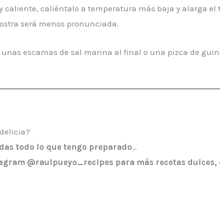
y caliente, caliéntalo a temperatura más baja y alarga el t
 costra será menos pronunciada.
 unas escamas de sal marina al final o una pizca de guind
delicia?
rdas todo lo que tengo preparado
…
agram @raulpueyo_recipes para más recetas dulces, c